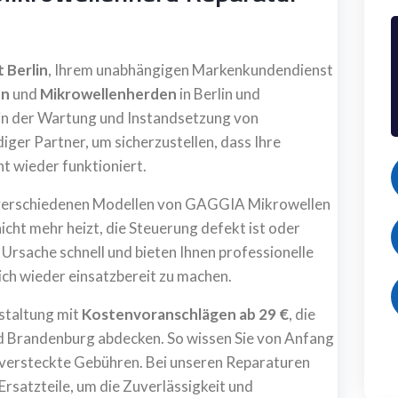
 Berlin
, Ihrem unabhängigen Markenkundendienst
en
und
Mikrowellenherden
in Berlin und
in der Wartung und Instandsetzung von
ger Partner, um sicherzustellen, dass Ihre
nt wieder funktioniert.
n verschiedenen Modellen von GAGGIA Mikrowellen
nicht mehr heizt, die Steuerung defekt ist oder
 Ursache schnell und bieten Ihnen professionelle
ich wieder einsatzbereit zu machen.
estaltung mit
Kostenvoranschlägen ab 29 €
, die
nd Brandenburg abdecken. So wissen Sie von Anfang
 versteckte Gebühren. Bei unseren Reparaturen
rsatzteile, um die Zuverlässigkeit und