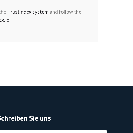
 the
Trustindex system
and follow the
x.io
Schreiben Sie uns