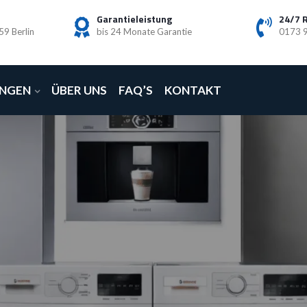
Garantieleistung
24/7 
59 Berlin
bis 24 Monate Garantie
0173 
UNGEN
ÜBER UNS
FAQ’S
KONTAKT