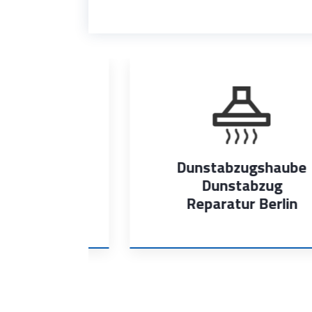
ine
Dunstabzugshaube
omat
Dunstabzug
rlin
Reparatur Berlin