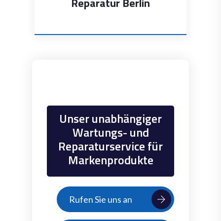
ratur Berlin
Reparatur Berli
Unser unabhängiger
Wartungs- und
Reparaturservice für
Markenprodukte
Rufen Sie uns an